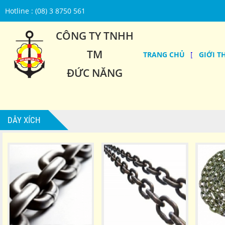
Hotline : (08) 3 8750 561
CÔNG TY TNHH
TM
TRANG CHỦ
GIỚI T
ĐỨC NĂNG
DÂY XÍCH