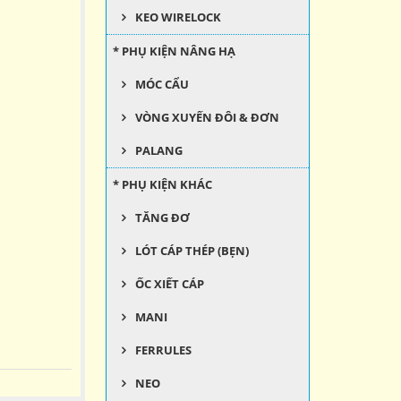
KEO WIRELOCK
* PHỤ KIỆN NÂNG HẠ
MÓC CẨU
VÒNG XUYẾN ĐÔI & ĐƠN
PALANG
* PHỤ KIỆN KHÁC
TĂNG ĐƠ
LÓT CÁP THÉP (BẸN)
ỐC XIẾT CÁP
MANI
FERRULES
NEO