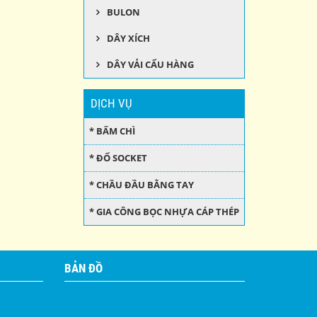
BULON
DÂY XÍCH
DÂY VẢI CẨU HÀNG
DỊCH VỤ
* BẤM CHÌ
* ĐỔ SOCKET
* CHẦU ĐẦU BẰNG TAY
* GIA CÔNG BỌC NHỰA CÁP THÉP
BẢN ĐỒ