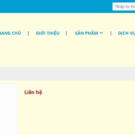
RANG CHỦ
GIỚI THIỆU
SẢN PHẨM
DỊCH V
Liên hệ